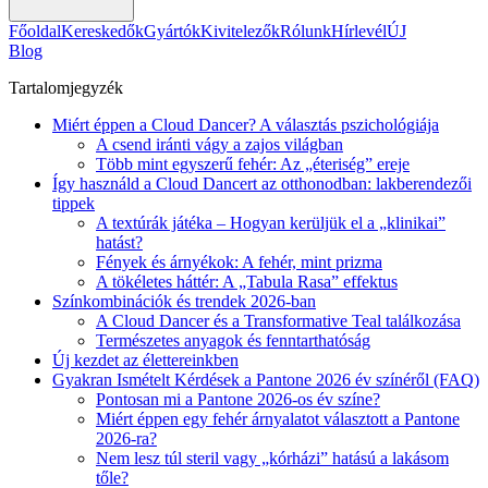
Főoldal
Kereskedők
Gyártók
Kivitelezők
Rólunk
Hírlevél
ÚJ
Blog
Tartalomjegyzék
Miért éppen a Cloud Dancer? A választás pszichológiája
A csend iránti vágy a zajos világban
Több mint egyszerű fehér: Az „éteriség” ereje
Így használd a Cloud Dancert az otthonodban: lakberendezői
tippek
A textúrák játéka – Hogyan kerüljük el a „klinikai”
hatást?
Fények és árnyékok: A fehér, mint prizma
A tökéletes háttér: A „Tabula Rasa” effektus
Színkombinációk és trendek 2026-ban
A Cloud Dancer és a Transformative Teal találkozása
Természetes anyagok és fenntarthatóság
Új kezdet az élettereinkben
Gyakran Ismételt Kérdések a Pantone 2026 év színéről (FAQ)
Pontosan mi a Pantone 2026-os év színe?
Miért éppen egy fehér árnyalatot választott a Pantone
2026-ra?
Nem lesz túl steril vagy „kórházi” hatású a lakásom
tőle?