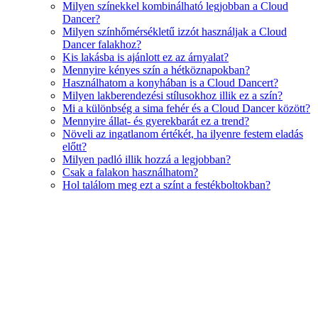
Milyen színekkel kombinálható legjobban a Cloud
Dancer?
Milyen színhőmérsékletű izzót használjak a Cloud
Dancer falakhoz?
Kis lakásba is ajánlott ez az árnyalat?
Mennyire kényes szín a hétköznapokban?
Használhatom a konyhában is a Cloud Dancert?
Milyen lakberendezési stílusokhoz illik ez a szín?
Mi a különbség a sima fehér és a Cloud Dancer között?
Mennyire állat- és gyerekbarát ez a trend?
Növeli az ingatlanom értékét, ha ilyenre festem eladás
előtt?
Milyen padló illik hozzá a legjobban?
Csak a falakon használhatom?
Hol találom meg ezt a színt a festékboltokban?