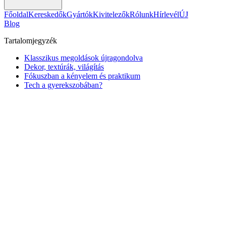
Főoldal
Kereskedők
Gyártók
Kivitelezők
Rólunk
Hírlevél
ÚJ
Blog
Tartalomjegyzék
Klasszikus megoldások újragondolva
Dekor, textúrák, világítás
Fókuszban a kényelem és praktikum
Tech a gyerekszobában?