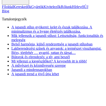
Főoldal
Kereskedők
Gyártók
Kivitelezők
Rólunk
Hírlevél
ÚJ
Blog
Tartalomjegyzék
A japandi stílus gyökerei: kelet és észak találkozása. A
minimalizmus és a hygge életérzés találkozása.
Mik jellemzik a japandi stílust: Letisztultság, funkcionalitás és
melegség
Belső harmónia, külső rendezettség a japandi stílusban
Lakberendezési színek és anyagok: a természet visszhangjai.
Bézs, törtfehér … gyapjú, rattan és társai…
Bútorok és elrendezés: a tér, ami beszél
Mi jellemzi a kiegészítőket? A kevesebb itt is több!
A művészet és kézművesség szerepe
Japandi a mindennapokban
A japandi trend a jövő útja lehet