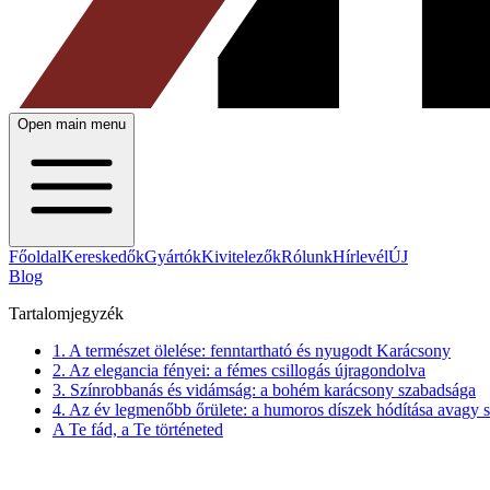
Open main menu
Főoldal
Kereskedők
Gyártók
Kivitelezők
Rólunk
Hírlevél
ÚJ
Blog
Tartalomjegyzék
1. A természet ölelése: fenntartható és nyugodt Karácsony
2. Az elegancia fényei: a fémes csillogás újragondolva
3. Színrobbanás és vidámság: a bohém karácsony szabadsága
4. Az év legmenőbb őrülete: a humoros díszek hódítása avagy s
A Te fád, a Te történeted