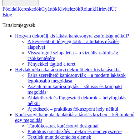
Főoldal
Kereskedők
Gyártók
Kivitelezők
Rólunk
Hírlevél
ÚJ
Blog
Tartalomjegyzék
Hogyan dekorálj kis lakást karácsonyra zsúfoltság nélkül?
A kevesebb itt tényleg több – a tudatos díszítés
alapelvei
Visszafogott színpaletta – a vizuális zsúfoltság
csökkentésére
Fényekkel tágítsd a teret
Helytakarékos karácsonyi dekor ötletek kis lakásokba
Falra szerelhető karácsonyfák – a modern lakások
legokosabb megoldása
Asztali mini karácsonyfák – stílusos és kompakt
megoldás
Ablakdíszek és függesztett dekorok – helyfoglalás
nélkül
Ajtódíszek – praktikus fókuszpont hely nélkül
Karácsonyi hangulat kialakítása tárolás közben – két funkció,
egy megoldás
Tárolókosarak karácsonyi designnal
Praktikus polcdíszítés – dekor és rend egyszerre
Textilek mint dekorációs elemek