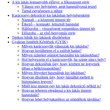
A kis lakás legnagyobb előnye: a fókuszpont ereje
Válassz egy helyiséget, amit hangsúlyossá teszel
Tartsd egységesen a stílust
Karácsonyi dekoráció kis lakásban helyiségenként
Nappali – a központi ünnepi tér
Étkező – kompakt, letisztult hangulat
Hálószoba – visszafogott romantikus ünnepi tér
Előszoba – az első benyomás ereje
Tipikus hibák kis lakások díszítésekor
Gyakran Ismételt Kérdések (GYIK)
Milyen karácsonyfát válasszak kis lakásba?
Hogyan kerülhetem el a zsúfolt hatást?
Milyen színeket ajánlott használni kis lakásokban?
Hol helyezzem el a karácsonyfát, ha szinte nincs hely?
Hogyan dekoráljak úgy, hogy közben ne legyenek
útban a hétköznapokban?
Milyen fényeket használjak kis lakásban?
Hogyan díszítsek úgy, hogy háziállat mellett is
biztonságos legyen?
Mitől lesz ünnepi egy kis lakás dekoráció nélkül is?
Hogyan tehetem elegánssá a kis lakás ünnepi
hangulatát?
Hogyan lehet helytakarékos az ajándékok tárolása?