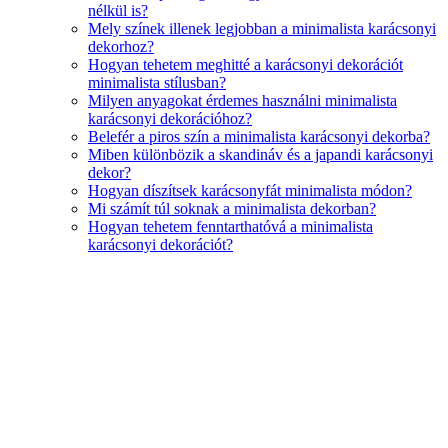
nélkül is?
Mely színek illenek legjobban a minimalista karácsonyi
dekorhoz?
Hogyan tehetem meghitté a karácsonyi dekorációt
minimalista stílusban?
Milyen anyagokat érdemes használni minimalista
karácsonyi dekorációhoz?
Belefér a piros szín a minimalista karácsonyi dekorba?
Miben különbözik a skandináv és a japandi karácsonyi
dekor?
Hogyan díszítsek karácsonyfát minimalista módon?
Mi számít túl soknak a minimalista dekorban?
Hogyan tehetem fenntarthatóvá a minimalista
karácsonyi dekorációt?