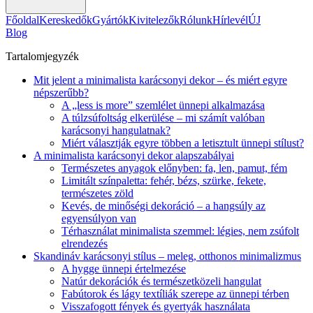
Főoldal
Kereskedők
Gyártók
Kivitelezők
Rólunk
Hírlevél
ÚJ
Blog
Tartalomjegyzék
Mit jelent a minimalista karácsonyi dekor – és miért egyre
népszerűbb?
A „less is more” szemlélet ünnepi alkalmazása
A túlzsúfoltság elkerülése – mi számít valóban
karácsonyi hangulatnak?
Miért választják egyre többen a letisztult ünnepi stílust?
A minimalista karácsonyi dekor alapszabályai
Természetes anyagok előnyben: fa, len, pamut, fém
Limitált színpaletta: fehér, bézs, szürke, fekete,
természetes zöld
Kevés, de minőségi dekoráció – a hangsúly az
egyensúlyon van
Térhasználat minimalista szemmel: légies, nem zsúfolt
elrendezés
Skandináv karácsonyi stílus – meleg, otthonos minimalizmus
A hygge ünnepi értelmezése
Natúr dekorációk és természetközeli hangulat
Fabútorok és lágy textíliák szerepe az ünnepi térben
Visszafogott fények és gyertyák használata