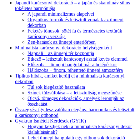
Japandi karácsonyi dekoráció – a japán és skandináv stílus
tökéletes harmóniája
A japandi minimalizmus alapelvei
Organikus formák és letisztult vonalak az ünnepi
dekorban
Feketés tónusok, sötét fa és természetes textúrák
karácsonyi verziója
Zen-hatások az ünnepi enteriőrben
Minimalista karácsonyi dekoráció helyiségenként
Nappali – az ünnepi tér központja
Étkező – letisztult karácsonyi asztal kevés elemmel
Előszoba – ünnepi hangulat már a belépéskor
Hálószoba – finom, pihentető ünnepi atmoszféra
Tipikus hibák, amiket kerülj el a minimalista karácsonyi
dekorban
Túl sok kiegészítő használata
Színek túlzsúfolása – a letisztultság megszűnése
Olcsó, tömeges dekorációk, amelyek lerontják az
összhatást
Összegzés: így lesz valóban elegáns, harmonikus és letisztult
a karácsonyi otthonod
Gyakran Ismételt Kérdések (GYIK)
Hogyan kezdjek neki a minimalista karácsonyi dekor
kialakításának?
Lehet ünnepi hangulatú egy otthon sok dekoráció