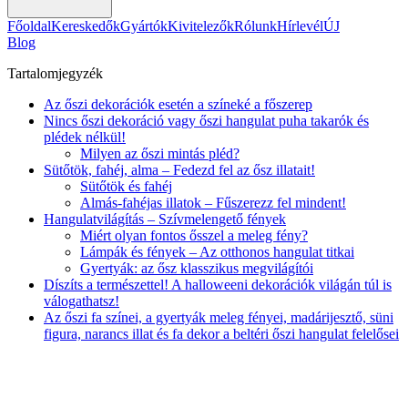
Főoldal
Kereskedők
Gyártók
Kivitelezők
Rólunk
Hírlevél
ÚJ
Blog
Tartalomjegyzék
Az őszi dekorációk esetén a színeké a főszerep
Nincs őszi dekoráció vagy őszi hangulat puha takarók és
plédek nélkül!
Milyen az őszi mintás pléd?
Sütőtök, fahéj, alma – Fedezd fel az ősz illatait!
Sütőtök és fahéj
Almás-fahéjas illatok – Fűszerezz fel mindent!
Hangulatvilágítás – Szívmelengető fények
Miért olyan fontos ősszel a meleg fény?
Lámpák és fények – Az otthonos hangulat titkai
Gyertyák: az ősz klasszikus megvilágítói
Díszíts a természettel! A halloweeni dekorációk világán túl is
válogathatsz!
Az őszi fa színei, a gyertyák meleg fényei, madárijesztő, süni
figura, narancs illat és fa dekor a beltéri őszi hangulat felelősei