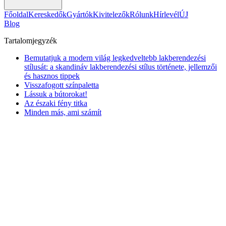
Főoldal
Kereskedők
Gyártók
Kivitelezők
Rólunk
Hírlevél
ÚJ
Blog
Tartalomjegyzék
Bemutatjuk a modern világ legkedveltebb lakberendezési
stílusát: a skandináv lakberendezési stílus története, jellemzői
és hasznos tippek
Visszafogott színpaletta
Lássuk a bútorokat!
Az északi fény titka
Minden más, ami számít