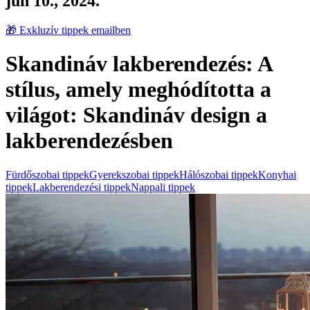
jún 10., 2024.
🎁 Exkluzív tippek emailben
Skandináv lakberendezés: A
stílus, amely meghódította a
világot: Skandináv design a
lakberendezésben
Fürdőszobai tippek
Gyerekszobai tippek
Hálószobai tippek
Konyhai
tippek
Lakberendezési tippek
Nappali tippek