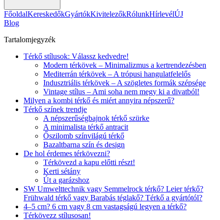
Főoldal
Kereskedők
Gyártók
Kivitelezők
Rólunk
Hírlevél
ÚJ
Blog
Tartalomjegyzék
Térkő stílusok: Válassz kedvedre!
Modern térkövek – Minimalizmus a kertrendezésben
Mediterrán térkövek – A trópusi hangulatfelelős
Indusztriális térkövek – A szögletes formák szépsége
Vintage stílus – Ami soha nem megy ki a divatból!
Milyen a kombi térkő és miért annyira népszerű?
Térkő színek trendje
A népszerűségbajnok térkő szürke
A minimalista térkő antracit
Őszilomb színvilágú térkő
Bazaltbarna szín és design
De hol érdemes térkövezni?
Térkövezd a kapu előtti részt!
Kerti sétány
Út a garázshoz
SW Umwelttechnik vagy Semmelrock térkő? Leier térkő?
Frühwald térkő vagy Barabás téglakő? Térkő a gyártótól?
4–5 cm? 6 cm vagy 8 cm vastagságú legyen a térkő?
Térkövezz stílusosan!