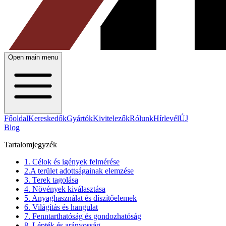
Open main menu
Főoldal
Kereskedők
Gyártók
Kivitelezők
Rólunk
Hírlevél
ÚJ
Blog
Tartalomjegyzék
1. Célok és igények felmérése
2.A terület adottságainak elemzése
3. Terek tagolása
4. Növények kiválasztása
5. Anyaghasználat és díszítőelemek
6. Világítás és hangulat
7. Fenntarthatóság és gondozhatóság
8. Lépték és arányosság