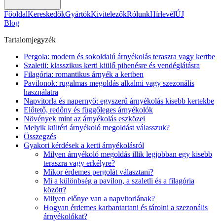
Főoldal
Kereskedők
Gyártók
Kivitelezők
Rólunk
Hírlevél
ÚJ
Blog
Tartalomjegyzék
Pergola: modern és sokoldalú árnyékolás teraszra vagy kertbe
Szaletli: klasszikus kerti kiülő pihenésre és vendéglátásra
Filagória: romantikus árnyék a kertben
Pavilonok: rugalmas megoldás alkalmi vagy szezonális
használatra
Napvitorla és napernyő: egyszerű árnyékolás kisebb kertekbe
Előtető, redőny és függőleges árnyékolók
Növények mint az árnyékolás eszközei
Melyik kültéri árnyékoló megoldást válasszuk?
Összegzés
Gyakori kérdések a kerti árnyékolásról
Milyen árnyékoló megoldás illik legjobban egy kisebb
teraszra vagy erkélyre?
Mikor érdemes pergolát választani?
Mi a különbség a pavilon, a szaletli és a filagória
között?
Milyen előnye van a napvitorlának?
Hogyan érdemes karbantartani és tárolni a szezonális
árnyékolókat?