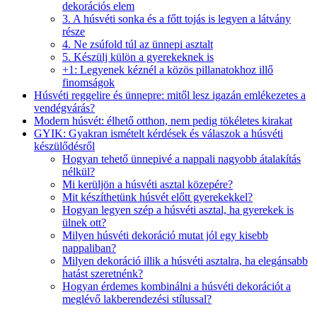
dekorációs elem
3. A húsvéti sonka és a főtt tojás is legyen a látvány
része
4. Ne zsúfold túl az ünnepi asztalt
5. Készülj külön a gyerekeknek is
+1: Legyenek kéznél a közös pillanatokhoz illő
finomságok
Húsvéti reggelire és ünnepre: mitől lesz igazán emlékezetes a
vendégvárás?
Modern húsvét: élhető otthon, nem pedig tökéletes kirakat
GYIK: Gyakran ismételt kérdések és válaszok a húsvéti
készülődésről
Hogyan tehető ünnepivé a nappali nagyobb átalakítás
nélkül?
Mi kerüljön a húsvéti asztal közepére?
Mit készíthetünk húsvét előtt gyerekekkel?
Hogyan legyen szép a húsvéti asztal, ha gyerekek is
ülnek ott?
Milyen húsvéti dekoráció mutat jól egy kisebb
nappaliban?
Milyen dekoráció illik a húsvéti asztalra, ha elegánsabb
hatást szeretnénk?
Hogyan érdemes kombinálni a húsvéti dekorációt a
meglévő lakberendezési stílussal?