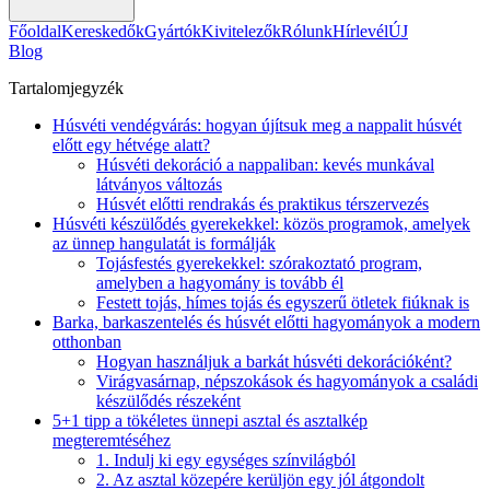
Főoldal
Kereskedők
Gyártók
Kivitelezők
Rólunk
Hírlevél
ÚJ
Blog
Tartalomjegyzék
Húsvéti vendégvárás: hogyan újítsuk meg a nappalit húsvét
előtt egy hétvége alatt?
Húsvéti dekoráció a nappaliban: kevés munkával
látványos változás
Húsvét előtti rendrakás és praktikus térszervezés
Húsvéti készülődés gyerekekkel: közös programok, amelyek
az ünnep hangulatát is formálják
Tojásfestés gyerekekkel: szórakoztató program,
amelyben a hagyomány is tovább él
Festett tojás, hímes tojás és egyszerű ötletek fiúknak is
Barka, barkaszentelés és húsvét előtti hagyományok a modern
otthonban
Hogyan használjuk a barkát húsvéti dekorációként?
Virágvasárnap, népszokások és hagyományok a családi
készülődés részeként
5+1 tipp a tökéletes ünnepi asztal és asztalkép
megteremtéséhez
1. Indulj ki egy egységes színvilágból
2. Az asztal közepére kerüljön egy jól átgondolt