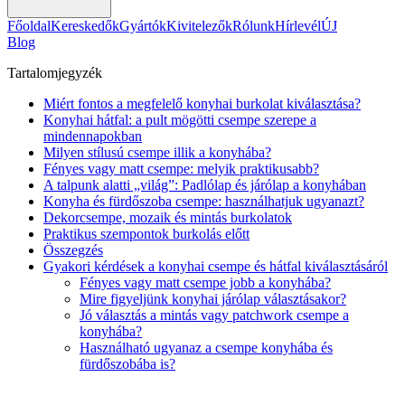
Főoldal
Kereskedők
Gyártók
Kivitelezők
Rólunk
Hírlevél
ÚJ
Blog
Tartalomjegyzék
Miért fontos a megfelelő konyhai burkolat kiválasztása?
Konyhai hátfal: a pult mögötti csempe szerepe a
mindennapokban
Milyen stílusú csempe illik a konyhába?
Fényes vagy matt csempe: melyik praktikusabb?
A talpunk alatti „világ”: Padlólap és járólap a konyhában
Konyha és fürdőszoba csempe: használhatjuk ugyanazt?
Dekorcsempe, mozaik és mintás burkolatok
Praktikus szempontok burkolás előtt
Összegzés
Gyakori kérdések a konyhai csempe és hátfal kiválasztásáról
Fényes vagy matt csempe jobb a konyhába?
Mire figyeljünk konyhai járólap választásakor?
Jó választás a mintás vagy patchwork csempe a
konyhába?
Használható ugyanaz a csempe konyhába és
fürdőszobába is?