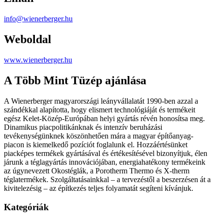
info@wienerberger.hu
Weboldal
www.wienerberger.hu
A Több Mint Tüzép ajánlása
A Wienerberger magyarországi leányvállalatát 1990-ben azzal a
szándékkal alapította, hogy elismert technológiáját és termékeit
egész Kelet-Közép-Európában helyi gyártás révén honosítsa meg.
Dinamikus piacpolitikánknak és intenzív beruházási
tevékenységünknek köszönhetően mára a magyar építőanyag-
piacon is kiemelkedő pozíciót foglalunk el. Hozzáértésünket
piacképes termékek gyártásával és értékesítésével bizonyítjuk, élen
járunk a téglagyártás innovációjában, energiahatékony termékeink
az úgynevezett Okostéglák, a Porotherm Thermo és X-therm
téglatermékek. Szolgáltatásainkkal – a tervezéstől a beszerzésen át a
kivitelezésig – az építkezés teljes folyamatát segíteni kívánjuk.
Kategóriák