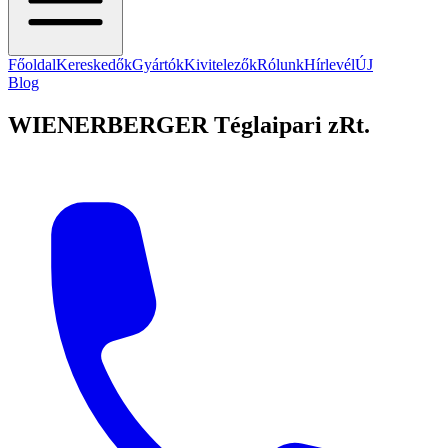
Főoldal
Kereskedők
Gyártók
Kivitelezők
Rólunk
Hírlevél
ÚJ
Blog
WIENERBERGER Téglaipari zRt.