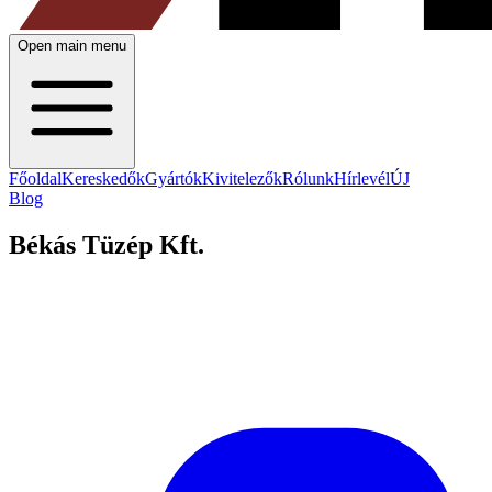
Open main menu
Főoldal
Kereskedők
Gyártók
Kivitelezők
Rólunk
Hírlevél
ÚJ
Blog
Békás Tüzép Kft.