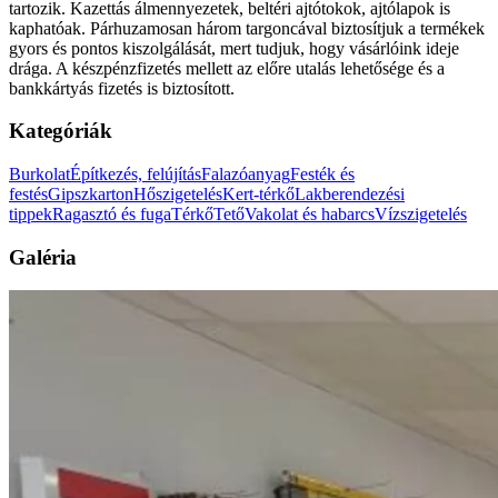
tartozik. Kazettás álmennyezetek, beltéri ajtótokok, ajtólapok is
kaphatóak. Párhuzamosan három targoncával biztosítjuk a termékek
gyors és pontos kiszolgálását, mert tudjuk, hogy vásárlóink ideje
drága. A készpénzfizetés mellett az előre utalás lehetősége és a
bankkártyás fizetés is biztosított.
Kategóriák
Burkolat
Építkezés, felújítás
Falazóanyag
Festék és
festés
Gipszkarton
Hőszigetelés
Kert-térkő
Lakberendezési
tippek
Ragasztó és fuga
Térkő
Tető
Vakolat és habarcs
Vízszigetelés
Galéria