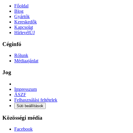
Főoldal
Blog
Gyártók
Kereskedők
Kapcsolat
Hírlevél
ÚJ
Céginfó
Rólunk
Médiaajánlat
Jog
Impresszum
ÁSZF
Felhasználási feltételek
Süti beállítások
Közösségi média
Facebook