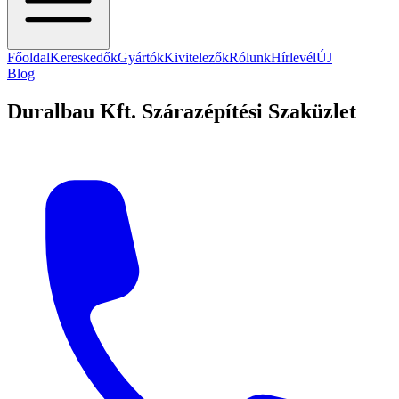
Főoldal
Kereskedők
Gyártók
Kivitelezők
Rólunk
Hírlevél
ÚJ
Blog
Duralbau Kft. Szárazépítési Szaküzlet