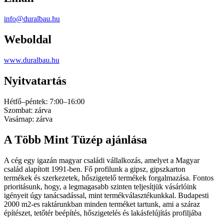
info@duralbau.hu
Weboldal
www.duralbau.hu
Nyitvatartás
Hétfő–péntek: 7:00–16:00
Szombat: zárva
Vasárnap: zárva
A Több Mint Tüzép ajánlása
A cég egy igazán magyar családi vállalkozás, amelyet a Magyar
család alapított 1991-ben. Fő profilunk a gipsz, gipszkarton
termékek és szerkezetek, hőszigetelő termékek forgalmazása. Fontos
prioritásunk, hogy, a legmagasabb szinten teljesítjük vásárlóink
igényeit úgy tanácsadással, mint termékválasztékunkkal. Budapesti
2000 m2-es raktárunkban minden terméket tartunk, ami a száraz
építészet, tetőtér beépítés, hőszigetelés és lakásfelújítás profiljába