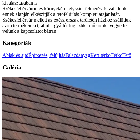
kiválasztásában is.
Székesfehérváron és környékén helyszíni felmérést is vállalunk,
ennek alapján elkészítjük a tetőfelújítás komplett árajánlatát.
Székesfehérvár mellett az egész ország területén házhoz szállítjuk
azon termékeinket, ahol a gyártói logisztika működik. Vegye fel
velünk a kapcsolatot bátran.
Kategóriák
Ablak és ajtó
Építkezés, felújítás
Falazóanyag
Kert-térkő
Térkő
Tető
Galéria