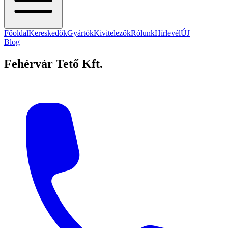
Főoldal
Kereskedők
Gyártók
Kivitelezők
Rólunk
Hírlevél
ÚJ
Blog
Fehérvár Tető Kft.