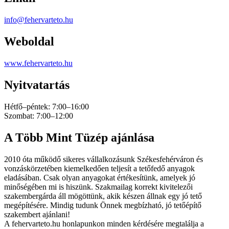
info@fehervarteto.hu
Weboldal
www.fehervarteto.hu
Nyitvatartás
Hétfő–péntek: 7:00–16:00
Szombat: 7:00–12:00
A Több Mint Tüzép ajánlása
2010 óta működő sikeres vállalkozásunk Székesfehérváron és
vonzáskörzetében kiemelkedően teljesít a tetőfedő anyagok
eladásában. Csak olyan anyagokat értékesítünk, amelyek jó
minőségében mi is hiszünk. Szakmailag korrekt kivitelezői
szakembergárda áll mögöttünk, akik készen állnak egy jó tető
megépítésére. Mindig tudunk Önnek megbízható, jó tetőépítő
szakembert ajánlani!
A fehervarteto.hu honlapunkon minden kérdésére megtalálja a