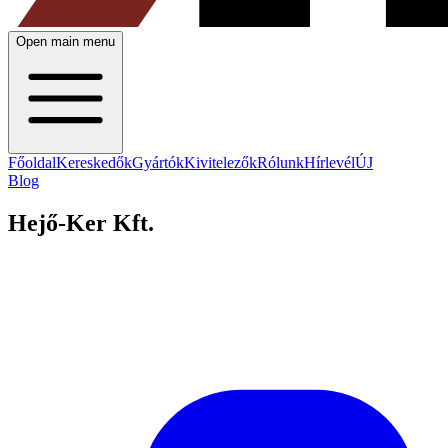
Open main menu
Főoldal
Kereskedők
Gyártók
Kivitelezők
Rólunk
Hírlevél
ÚJ
Blog
Hejő-Ker Kft.