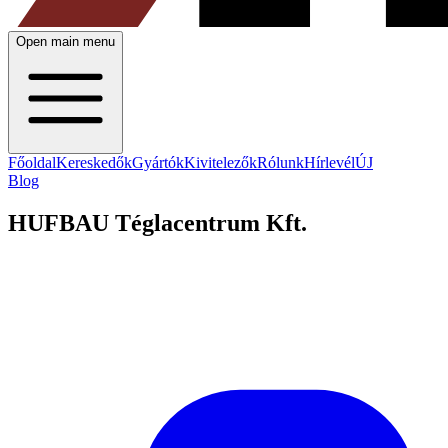
Open main menu
Főoldal
Kereskedők
Gyártók
Kivitelezők
Rólunk
Hírlevél
ÚJ
Blog
HUFBAU Téglacentrum Kft.