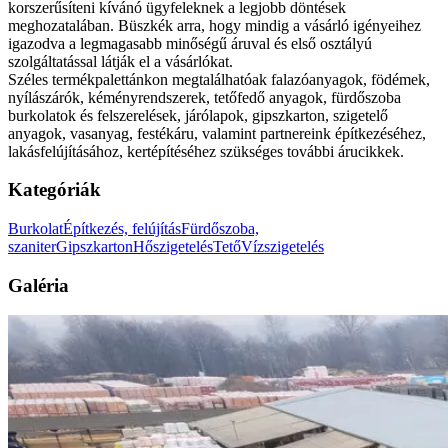
korszerűsíteni kívánó ügyfeleknek a legjobb döntések
meghozatalában. Büszkék arra, hogy mindig a vásárló igényeihez
igazodva a legmagasabb minőségű áruval és első osztályú
szolgáltatással látják el a vásárlókat.
Széles termékpalettánkon megtalálhatóak falazóanyagok, födémek,
nyílászárók, kéményrendszerek, tetőfedő anyagok, fürdőszoba
burkolatok és felszerelések, járólapok, gipszkarton, szigetelő
anyagok, vasanyag, festékáru, valamint partnereink építkezéséhez,
lakásfelújításához, kertépítéséhez szükséges további árucikkek.
Kategóriák
Burkolat
Építkezés, felújítás
Fürdőszoba,
szaniter
Gipszkarton
Hőszigetelés
Tető
Vízszigetelés
Galéria