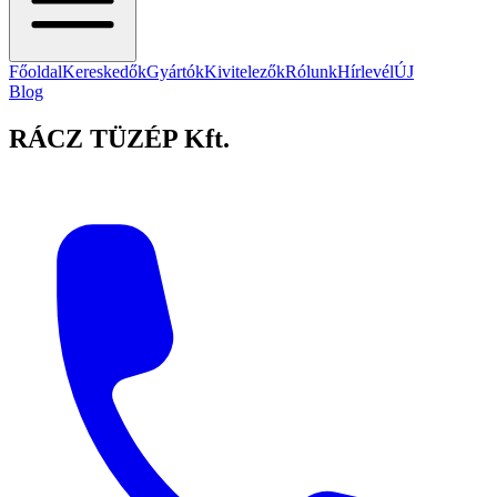
Főoldal
Kereskedők
Gyártók
Kivitelezők
Rólunk
Hírlevél
ÚJ
Blog
RÁCZ TÜZÉP Kft.