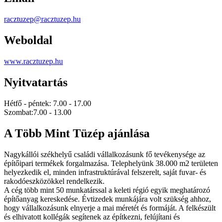
racztuzep@racztuzep.hu
Weboldal
www.racztuzep.hu
Nyitvatartás
Hétfő - péntek: 7.00 - 17.00
Szombat:7.00 - 13.00
A Több Mint Tüzép ajánlása
Nagykállói székhelyű családi vállalkozásunk fő tevékenysége az
építőipari termékek forgalmazása. Telephelyünk 38.000 m2 területen
helyezkedik el, minden infrastruktúrával felszerelt, saját fuvar- és
rakodóeszközökkel rendelkezik.
A cég több mint 50 munkatárssal a keleti régió egyik meghatározó
építőanyag kereskedése. Évtizedek munkájára volt szükség ahhoz,
hogy vállalkozásunk elnyerje a mai méretét és formáját. A felkészült
és elhivatott kollégák segítenek az építkezni, felújítani és