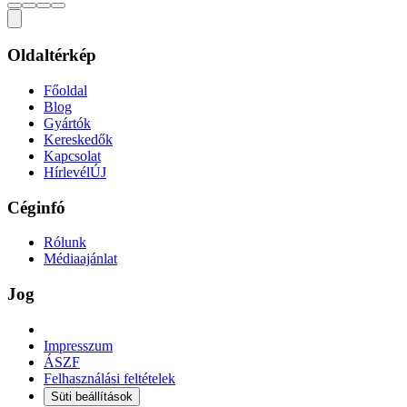
Oldaltérkép
Főoldal
Blog
Gyártók
Kereskedők
Kapcsolat
Hírlevél
ÚJ
Céginfó
Rólunk
Médiaajánlat
Jog
Impresszum
ÁSZF
Felhasználási feltételek
Süti beállítások