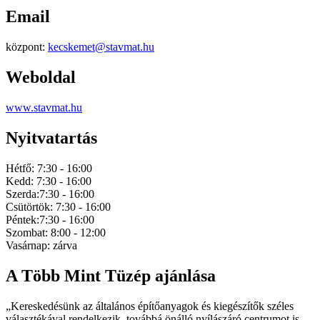
Email
központ:
kecskemet@stavmat.hu
Weboldal
www.stavmat.hu
Nyitvatartás
Hétfő: 7:30 - 16:00
Kedd: 7:30 - 16:00
Szerda:7:30 - 16:00
Csütörtök: 7:30 - 16:00
Péntek:7:30 - 16:00
Szombat: 8:00 - 12:00
Vasárnap: zárva
A Több Mint Tüzép ajánlása
„Kereskedésünk az általános építőanyagok és kiegészítők széles
választékával rendelkezik, továbbá önálló nyílászáró centrumot is