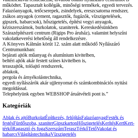
működtet. Tapasztalt kollégák, minőségi termékek, egyedi tervezés.
Falazóanyagok, tetőcserepek, zsindelyek, ereszcsatorna rendszer,
zsákos anyagok (cement, ragasztók, fugázók, vízszigetelések,
gipszek, habarcsok), hőszigetelés, építési vegyi anyagok,
kéziszerszámok, burkolatok, szaniterek. Kereskedésünkben
Szárazépítészeti centrum (Rigips Pro áruház), valamint helyszíni
vakolatkeverési lehetőség áll rendelkezésre.
A Könyves Kálmán körút 12. szám alatt működő Nyílászáró
Centrumunkban:
bejárati ajtók műanyag és alumínium kivitelben,
beltéri ajtók akár festett színes kivitelben is,
teraszajtók, tolóajtó rendszerek,
ablakok,
pergola és árnyékolástechnika,
egyedi nyílászárók akár ujjlenyomat és számkombinációs nyitási
megoldással.
Telephelyünk egyben WEBSHOP áruátvételi pont is.”
Kategóriák
Ablak és ajtó
Burkolat
Építkezés, felújítás
Falazóanyag
Festék és
festés
Fürdőszoba, szaniter
Gipszkarton
Hőszigetelés
Kerítés
Kert
Kert-
térkő
Ragasztó és fuga
Szerszám
Terasz
Térkő
Tető
Vakolat és
habarcs
Világítástechnika
Vízszigetelés