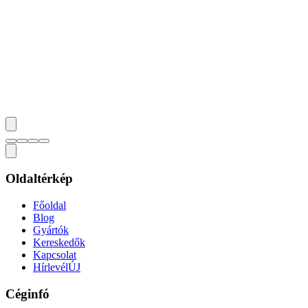
Oldaltérkép
Főoldal
Blog
Gyártók
Kereskedők
Kapcsolat
Hírlevél
ÚJ
Céginfó