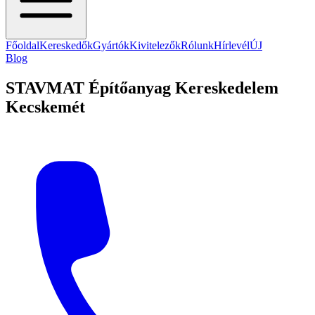
Főoldal
Kereskedők
Gyártók
Kivitelezők
Rólunk
Hírlevél
ÚJ
Blog
STAVMAT Építőanyag Kereskedelem
Kecskemét