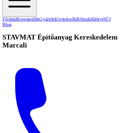
Főoldal
Kereskedők
Gyártók
Kivitelezők
Rólunk
Hírlevél
ÚJ
Blog
STAVMAT Építőanyag Kereskedelem
Marcali