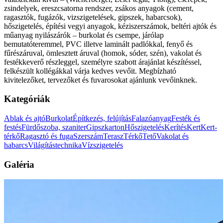
zsindelyek, ereszcsatorna rendszer, zsákos anyagok (cement,
ragasztók, fugázók, vizszigetelések, gipszek, habarcsok),
hőszigetelés, építési vegyi anyagok, kéziszerszámok, beltéri ajtók és
műanyag nyilászárók – burkolat és csempe, járólap
bemutatóteremmel, PVC illetve laminált padlókkal, fenyő és
fűrészáruval, ömlesztett áruval (homok, sóder, szén), vakolat és
festékkeverő részleggel, személyre szabott árajánlat készítéssel,
felkészült kollégákkal várja kedves vevőit. Megbízható
kivitelezőket, tervezőket és fuvarosokat ajánlunk vevőinknek.
Kategóriák
Ablak és ajtó
Burkolat
Építkezés, felújítás
Falazóanyag
Festék és
festés
Fürdőszoba, szaniter
Gipszkarton
Hőszigetelés
Kerítés
Kert
Kert-
térkő
Ragasztó és fuga
Szerszám
Terasz
Térkő
Tető
Vakolat és
habarcs
Világítástechnika
Vízszigetelés
Galéria