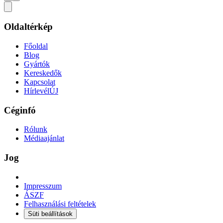
Oldaltérkép
Főoldal
Blog
Gyártók
Kereskedők
Kapcsolat
Hírlevél
ÚJ
Céginfó
Rólunk
Médiaajánlat
Jog
Impresszum
ÁSZF
Felhasználási feltételek
Süti beállítások