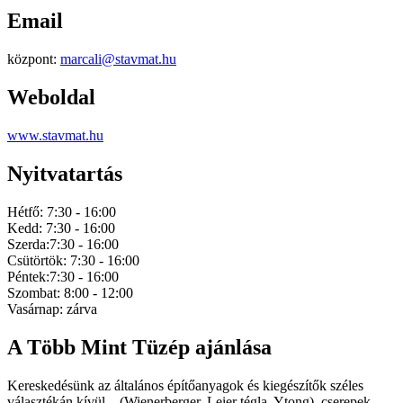
Email
központ:
marcali@stavmat.hu
Weboldal
www.stavmat.hu
Nyitvatartás
Hétfő: 7:30 - 16:00
Kedd: 7:30 - 16:00
Szerda:7:30 - 16:00
Csütörtök: 7:30 - 16:00
Péntek:7:30 - 16:00
Szombat: 8:00 - 12:00
Vasárnap: zárva
A Több Mint Tüzép ajánlása
Kereskedésünk az általános építőanyagok és kiegészítők széles
választékán kívül – (Wienerberger, Leier tégla, Ytong), cserepek,