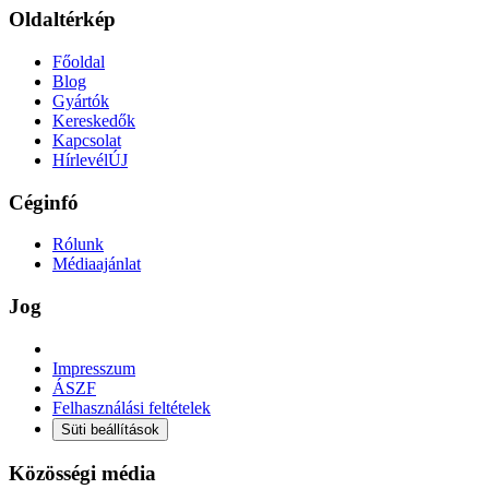
Oldaltérkép
Főoldal
Blog
Gyártók
Kereskedők
Kapcsolat
Hírlevél
ÚJ
Céginfó
Rólunk
Médiaajánlat
Jog
Impresszum
ÁSZF
Felhasználási feltételek
Süti beállítások
Közösségi média