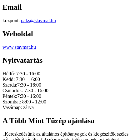
Email
központ:
paks@stavmat.hu
Weboldal
www.stavmat.hu
Nyitvatartás
Hétfő: 7:30 - 16:00
Kedd: 7:30 - 16:00
Szerda:7:30 - 16:00
Csütörtök: 7:30 - 16:00
Péntek:7:30 - 16:00
Szombat: 8:00 - 12:00
Vasárnap: zárva
A Több Mint Tüzép ajánlása
„Kereskedésünk az általános építőanyagok és kiegészítők széles
választékát kínálja: falazóanyagok, tetőcserepek, zsindelyek,