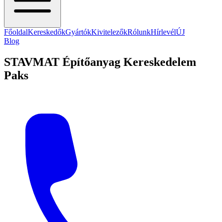
Főoldal
Kereskedők
Gyártók
Kivitelezők
Rólunk
Hírlevél
ÚJ
Blog
STAVMAT Építőanyag Kereskedelem
Paks