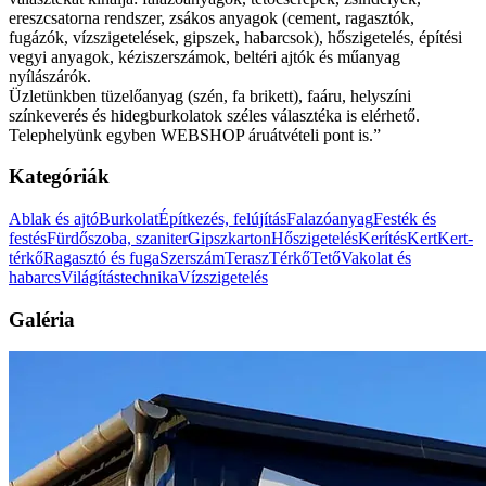
ereszcsatorna rendszer, zsákos anyagok (cement, ragasztók,
fugázók, vízszigetelések, gipszek, habarcsok), hőszigetelés, építési
vegyi anyagok, kéziszerszámok, beltéri ajtók és műanyag
nyílászárók.
Üzletünkben tüzelőanyag (szén, fa brikett), faáru, helyszíni
színkeverés és hidegburkolatok széles választéka is elérhető.
Telephelyünk egyben WEBSHOP áruátvételi pont is.”
Kategóriák
Ablak és ajtó
Burkolat
Építkezés, felújítás
Falazóanyag
Festék és
festés
Fürdőszoba, szaniter
Gipszkarton
Hőszigetelés
Kerítés
Kert
Kert-
térkő
Ragasztó és fuga
Szerszám
Terasz
Térkő
Tető
Vakolat és
habarcs
Világítástechnika
Vízszigetelés
Galéria