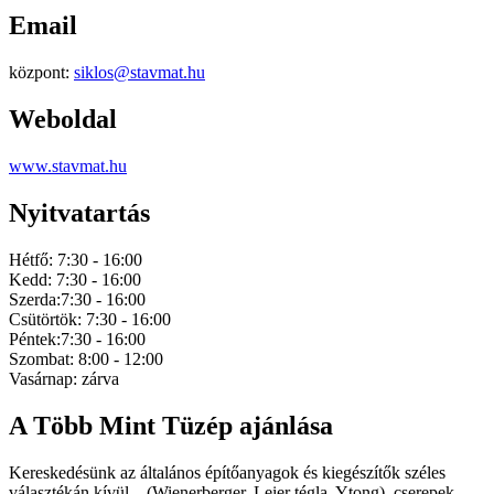
Email
központ:
siklos@stavmat.hu
Weboldal
www.stavmat.hu
Nyitvatartás
Hétfő: 7:30 - 16:00
Kedd: 7:30 - 16:00
Szerda:7:30 - 16:00
Csütörtök: 7:30 - 16:00
Péntek:7:30 - 16:00
Szombat: 8:00 - 12:00
Vasárnap: zárva
A Több Mint Tüzép ajánlása
Kereskedésünk az általános építőanyagok és kiegészítők széles
választékán kívül – (Wienerberger, Leier tégla, Ytong), cserepek,