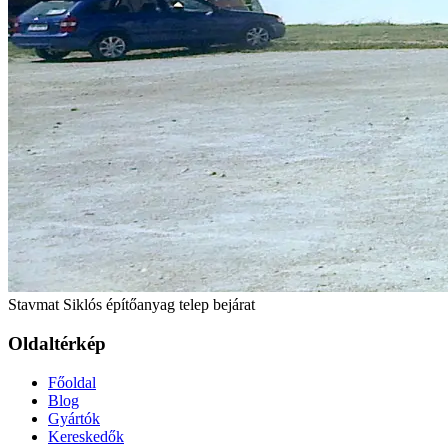
Stavmat Siklós építőanyag telep bejárat
Oldaltérkép
Főoldal
Blog
Gyártók
Kereskedők