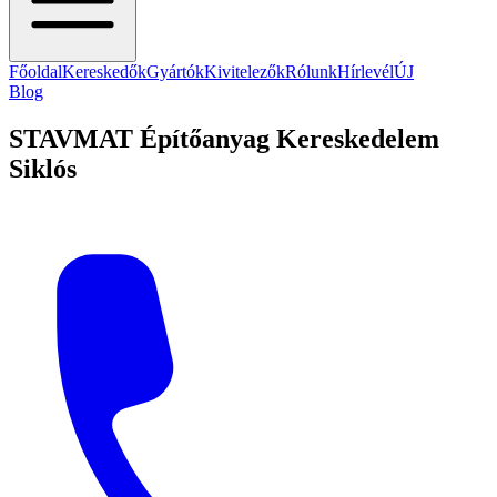
Főoldal
Kereskedők
Gyártók
Kivitelezők
Rólunk
Hírlevél
ÚJ
Blog
STAVMAT Építőanyag Kereskedelem
Siklós