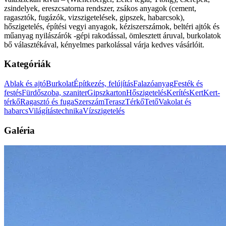
zsindelyek, ereszcsatorna rendszer, zsákos anyagok (cement,
ragasztók, fugázók, vizszigetelések, gipszek, habarcsok),
hőszigetelés, építési vegyi anyagok, kéziszerszámok, beltéri ajtók és
műanyag nyilászárók -gépi rakodással, ömlesztett áruval, burkolatok
bő választékával, kényelmes parkolással várja kedves vásárlóit.
Kategóriák
Ablak és ajtó
Burkolat
Építkezés, felújítás
Falazóanyag
Festék és
festés
Fürdőszoba, szaniter
Gipszkarton
Hőszigetelés
Kerítés
Kert
Kert-
térkő
Ragasztó és fuga
Szerszám
Terasz
Térkő
Tető
Vakolat és
habarcs
Világítástechnika
Vízszigetelés
Galéria