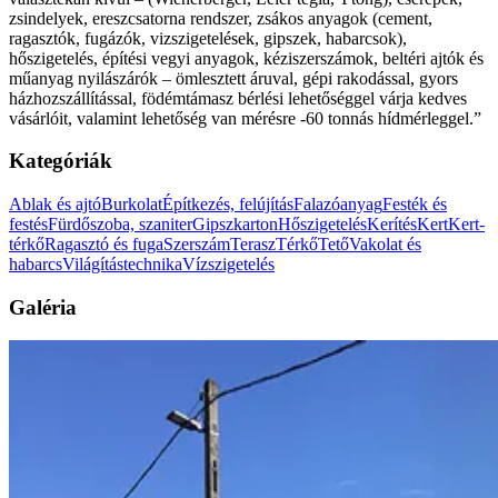
zsindelyek, ereszcsatorna rendszer, zsákos anyagok (cement,
ragasztók, fugázók, vizszigetelések, gipszek, habarcsok),
hőszigetelés, építési vegyi anyagok, kéziszerszámok, beltéri ajtók és
műanyag nyilászárók – ömlesztett áruval, gépi rakodással, gyors
házhozszállítással, födémtámasz bérlési lehetőséggel várja kedves
vásárlóit, valamint lehetőség van mérésre -60 tonnás hídmérleggel.”
Kategóriák
Ablak és ajtó
Burkolat
Építkezés, felújítás
Falazóanyag
Festék és
festés
Fürdőszoba, szaniter
Gipszkarton
Hőszigetelés
Kerítés
Kert
Kert-
térkő
Ragasztó és fuga
Szerszám
Terasz
Térkő
Tető
Vakolat és
habarcs
Világítástechnika
Vízszigetelés
Galéria