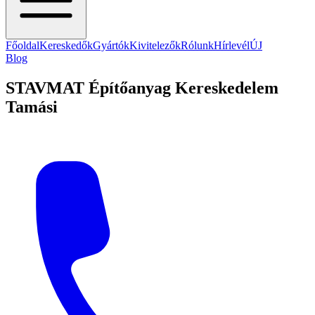
Főoldal
Kereskedők
Gyártók
Kivitelezők
Rólunk
Hírlevél
ÚJ
Blog
STAVMAT Építőanyag Kereskedelem
Tamási