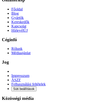
Főoldal
Blog
Gyártók
Kereskedők
Kapcsolat
Hírlevél
ÚJ
Céginfó
Rólunk
Médiaajánlat
Jog
Impresszum
ÁSZF
Felhasználási feltételek
Süti beállítások
Közösségi média