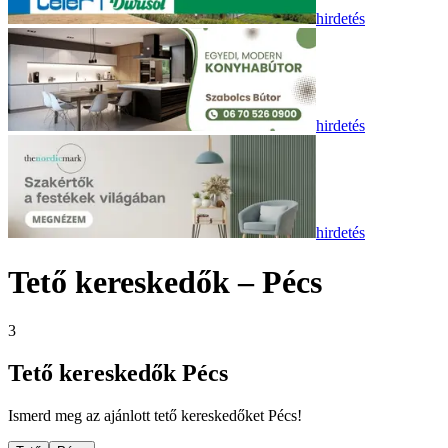
hirdetés
hirdetés
hirdetés
Tető
kereskedők –
Pécs
3
Tető
kereskedők
Pécs
Ismerd meg az ajánlott
tető
kereskedőket
Pécs
!