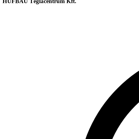
HUFBAU Téglacentrum Kft.