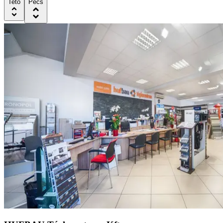
Tető
Pécs