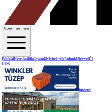
Open main menu
Főoldal
Kereskedők
Gyártók
Kivitelezők
Rólunk
Hírlevél
ÚJ
Blog
hirdetés