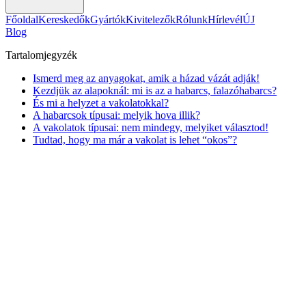
Főoldal
Kereskedők
Gyártók
Kivitelezők
Rólunk
Hírlevél
ÚJ
Blog
Tartalomjegyzék
Ismerd meg az anyagokat, amik a házad vázát adják!
Kezdjük az alapoknál: mi is az a habarcs, falazóhabarcs?
És mi a helyzet a vakolatokkal?
A habarcsok típusai: melyik hova illik?
A vakolatok típusai: nem mindegy, melyiket választod!
Tudtad, hogy ma már a vakolat is lehet “okos”?