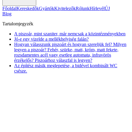
Főoldal
Kereskedők
Gyártók
Kivitelezők
Rólunk
Hírlevél
ÚJ
Blog
Tartalomjegyzék
A piszoár, mint szaniter, már nemcsak a közintézményekben
Jó-e egy vizelde a mellékhelyiség falán?
Hogyan válasszunk piszoárt és hogyan szereljük fel? Milyen
legyen a piszoár? Fehér, szürke, matt, króm, matt fekete,
rozsdamentes acél vagy esetleg automata, infravörös
érzékelős? Piszoárhoz válaszfal is legyen?
Az építész másik meglepetése, a bidével kombinált WC
csésze.