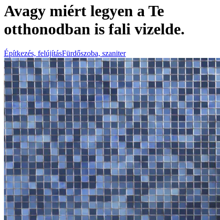
Avagy miért legyen a Te
otthonodban is fali vizelde.
Építkezés, felújítás
Fürdőszoba, szaniter