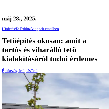
máj 28., 2025.
Hirdetés
🎁 Exkluzív tippek emailben
Tetőépítés okosan: amit a
tartós és viharálló tető
kialakításáról tudni érdemes
Építkezés, felújítás
Tető