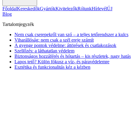
Főoldal
Kereskedők
Gyártók
Kivitelezők
Rólunk
Hírlevél
ÚJ
Blog
Tartalomjegyzék
Nem csak cserepekről van szó – a teljes tetőrendszer a kulcs
Viharállóság: nem csak a szél ereje számít
A gyenge pontok védelme: áttörések és csatlakozások
Szellőzés: a láthatatlan védelem
Biztonságos hozzáférés és hótartás – kis részletek, nagy hatás
Lapos tető? Külön fókusz a víz- és páravédelemre
Esztétika és funkcionalitás kéz a kézben