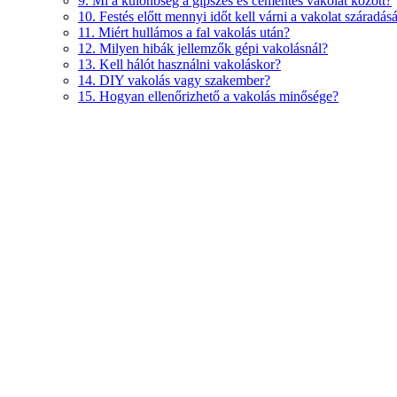
9. Mi a különbség a gipszes és cementes vakolat között?
10. Festés előtt mennyi időt kell várni a vakolat száradás
11. Miért hullámos a fal vakolás után?
12. Milyen hibák jellemzők gépi vakolásnál?
13. Kell hálót használni vakoláskor?
14. DIY vakolás vagy szakember?
15. Hogyan ellenőrizhető a vakolás minősége?