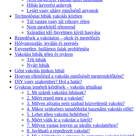
Hibás keverési arányok
Lejárt vagy silány minőségű anyagok
Technológiai hibák vakolás közben
Túl vastag vagy túl vékony réteg
Nem megfelelő rétegrend
Száradási idő figyelmen kívül hagyása
Repedések a vakolaton – okok és megelőzés
Hólyagosodás, leválás és peregés
Egyenetlen, hullámos falak problémája
Vakolási hibák télen és nyáron
Téli hibák
Nyári hibák
Gépi vakolás tipikus hibái
Hogyan ellenőrizd a vakolás minőségét megrendelőként?
DIY vagy szakember? Hol a határ?
Gyakran ismételt kérdések – vakolás témában
1. Mi számít vakolási hibának?
2. Miért reped meg a vakolat?
3. Milyen aljzatra nem szabad közvetlenül vakolni?
4. Mikor szükséges tapadóhidat használni vakolás előtt?
5. Lehet télen vakolni beltérben?
6. Miért válik le a vakolat a falról?
7. Milyen vastag legyen az ideális vakolatréteg?
8. Javítható a repedezett vakolat?