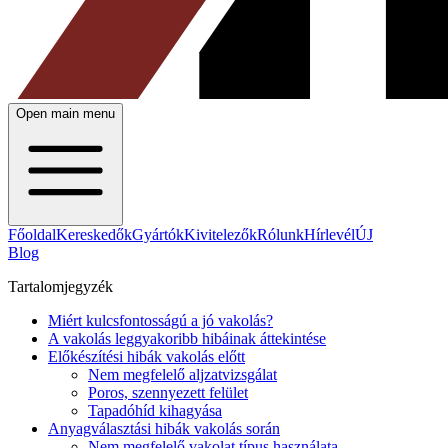
Open main menu
Főoldal
Kereskedők
Gyártók
Kivitelezők
Rólunk
Hírlevél
ÚJ
Blog
Tartalomjegyzék
Miért kulcsfontosságú a jó vakolás?
A vakolás leggyakoribb hibáinak áttekintése
Előkészítési hibák vakolás előtt
Nem megfelelő aljzatvizsgálat
Poros, szennyezett felület
Tapadóhíd kihagyása
Anyagválasztási hibák vakolás során
Nem megfelelő vakolat típus használata